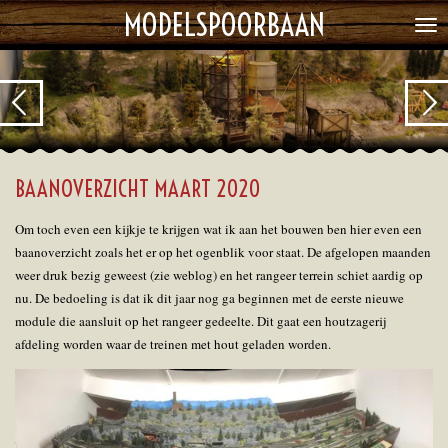
MODELSPOORBAAN
Ga
direct
naar
de
hoofdinhoud
BAANOVERZICHT MAART 2020
Om toch even een kijkje te krijgen wat ik aan het bouwen ben hier even een
baanoverzicht zoals het er op het ogenblik voor staat. De afgelopen maanden
weer druk bezig geweest (zie weblog) en het rangeer terrein schiet aardig op
nu. De bedoeling is dat ik dit jaar nog ga beginnen met de eerste nieuwe
module die aansluit op het rangeer gedeelte. Dit gaat een houtzagerij
afdeling worden waar de treinen met hout geladen worden.