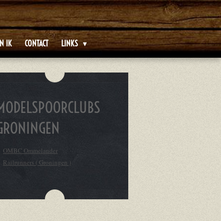
N IK
CONTACT
LINKS
MODELSPOORCLUBS
GRONINGEN
OMBC Ommelander
Railrunners ( Groningen )