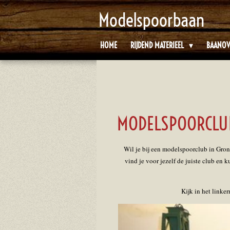
Ga
Modelspoorbaan
direct
naar
HOME
RIJDEND MATERIEEL
BAANOV
de
hoofdinhoud
MODELSPOORCLU
Wil je bij een modelspoorclub in Groni
vind je voor jezelf de juiste club en 
Kijk in het link