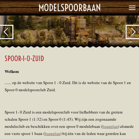
MODELSPOORBAAN
Ga
direct
naar
de
hoofdinhoud
SPOOR-1-0-ZUID
Welkom
....... op de website van Spoor 1 - 0 Zuid. Dit is de website van de Spoor 1 en
Spoor 0 modelspoorclub Zuid.
Spoor 1- 0 Zuid is een modelspoorclub voor liefhebbers van de grotere
schalen Spoor 1 (1:32) en Spoor 0 (1:45). Wij zijn een zogenaamde
moduleclub en beschikken over een spoor 0 modulebaan (
baanplan
) alsmede
een vaste spoor 1 baan (
baanplan
) bij één van de leden waar gereden kan