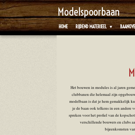
Ga
Modelspoorbaan
direct
naar
HOME
RIJDEND MATERIEEL
BAANOV
de
hoofdinhoud
M
Het bouwen in modules is al jaren geme
clubbanen die helemaal zijn opgebouw
modelbaan is dat je hem gemakkelijk ku
je de baan ook telkens in een andere
spreken voor het profiel van de kopscho
verschillende bouwers en clubs aa
bijeenkomsten van