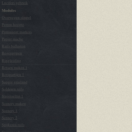
Lucifers gebruik
Modules
Overwegen simpel
Perron hoogte
Permanent markers
Papier mache
Rails ballasten
Regenpijpen
Ringleiding
Rotsen maken 1
Rotspartijen 1
Sappig grasland
Solderen rails
Strooiseltip 1
Scenery maken
Scenery 1
Scenery 2
Spijkeren rails
Strooigoed opzuigen