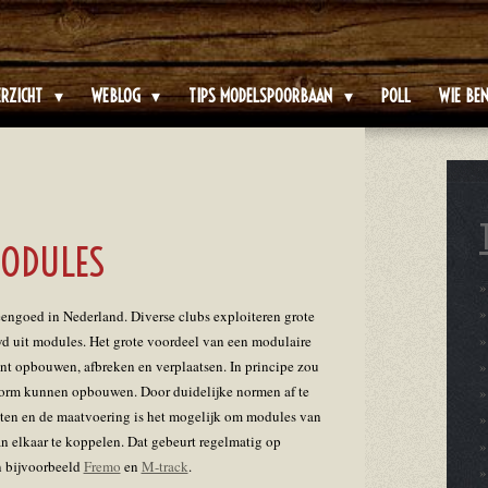
ERZICHT
WEBLOG
TIPS MODELSPOORBAAN
POLL
WIE BEN
ODULES
engoed in Nederland. Diverse clubs exploiteren grote
d uit modules. Het grote voordeel van een modulaire
nt opbouwen, afbreken en verplaatsen. In principe zou
 vorm kunnen opbouwen. Door duidelijke normen af te
tten en de maatvoering is het mogelijk om modules van
n elkaar te koppelen. Dat gebeurt regelmatig op
 bijvoorbeeld
Fremo
en
M-track
.