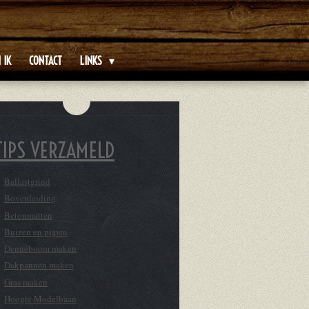
 IK
CONTACT
LINKS
TIPS VERZAMELD
Ballastgrind
Bovenleiding
Betonmatten
Buizen en pijpen
Denneboom maken
Dakpannen maken
Gras maken
Hoogte Modelbaan