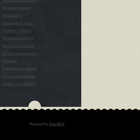
Spijkeren wissels
Stoomdepot
Uitneembare sectie
Verstopte lijmtuit
Vervuilen met krijt
Vervuilen wetwash
Wissels schoonmaken
Watertjes
Waterpartijen maken
Zilverzand plamuur
Zakken voor bedrijf
Powered by
JouwWeb