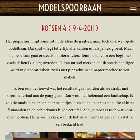
MODELSPOORBAAN
Ga
direct
naar
ROTSEN 4 ( 9-4-2011 )
de
hoofdinhoud
Het piepschuim ligt soms tot in de kleinste gaatjes, maar toch ook wel op de
modelbaan. Dat spul vliegt letterlijk alle kanten uit als je bezig bent. Maar
het resultaat gaat er steeds mooier uitzien. Tenminste, voor een beginner
zoals ik ben ik al erg tevreden. Ik kan nu wel merken dat ik steeds handiger
word in dit soort zaken, zoals met piepschuim en papier machee rotsen
maken.
Ik ben ook benieuwd wat het resultaat gaat worden als we straks met
strooimateriaal aan de gang gaan. Dan word het helemaal een landschap. Ik
zou de module maar een paar maandjes laten staan, maar nu staat die al bijna
5 maanden in de achterkamer bij de eettafel. Ach, je moet er toch wat voor
over hebben. Het is wel lekker, want ik heb er al meer aan gedaan als dat ik
zelf bedacht had.