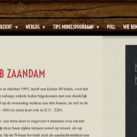
ERZICHT
WEBLOG
TIPS MODELSPOORBAAN
POLL
WIE BEN
B ZAANDAM
in oktober 1991, heeft een kleine 40 leden, voor het
er onlangs enkele leden bijgekomen met een duidelijk
d op de woensdag werken aan drie banen, en wel in de
: 160) en sinds kort ook in Z (1 : 220).
e: een trein doet er ongeveer 4 minuten over om het
Op deze baan rijden treinen zowel op wissel- als op
ar. Op de N-baan bevindt zich als aandachtstrekker een