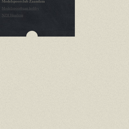
Modelspoorclub Zaandam
Modelspoorbaan hobby
NZH Haarlem