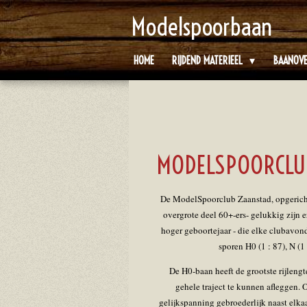
Ga
Modelspoorbaan
direct
naar
HOME
RIJDEND MATERIEEL
BAANOV
de
hoofdinhoud
MODELSPOORCLU
De ModelSpoorclub Zaanstad, opgericht 
overgrote deel 60+-ers- gelukkig zijn 
hoger geboortejaar - die elke clubavon
sporen H0 (1 : 87), N (1 
De H0-baan heeft de grootste rijlengt
gehele traject te kunnen afleggen. 
gelijkspanning gebroederlijk naast elka