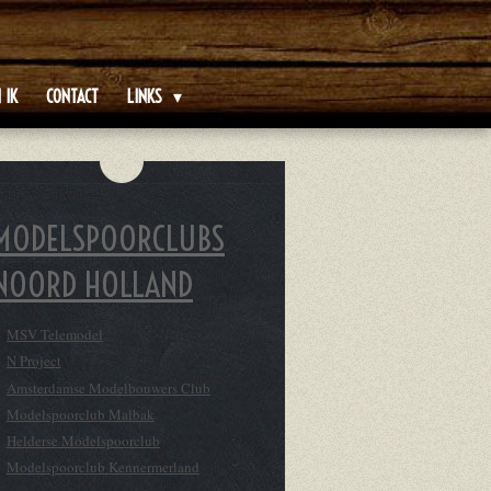
 IK
CONTACT
LINKS
MODELSPOORCLUBS
NOORD HOLLAND
MSV Telemodel
N Project
Amsterdamse Modelbouwers Club
Modelspoorclub Malbak
Helderse Modelspoorclub
Modelspoorclub Kennermerland