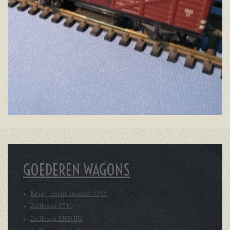
GOEDEREN WAGONS
Krupp Ardelt kraanset 5595
Zelflosser 5510
Zelflosser ERD IIId