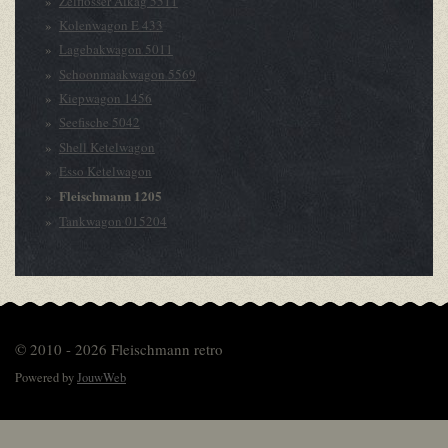
Zelflosser Alkag 5511
Kolenwagon E 433
Lagebakwagon 5011
Schoonmaakwagon 5569
Kiepwagon 1456
Seefische 5042
Shell Ketelwagon
Esso Ketelwagon
Fleischmann 1205
Tankwagon 015204
© 2010 - 2026 Fleischmann retro
Powered by
JouwWeb