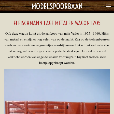
MODELSPOORBAAN
Ga
direct
naar
FLEISCHMANN LAGE METALEN WAGON 1205
de
hoofdinhoud
Ook deze wagon komt uit de aankoop van mijn Vader in 1955 - 1960.
Hij is
van metaal en er zijn er nog velen van op de markt. Zag op de treinenbeursen
veelvan deze metalen wagonnetjes voorbij komen. Het schijnt wel zo te zijn
dat ze nog wat waard zijn als ze in perfecte staat zijn.
Deze zal ook nooit
verkocht worden vanwege de waarde voor mijzelf, hij moet weleen klein
beetje opgeknapt worden.