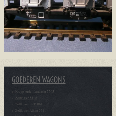
GOEDEREN WAGONS
Krupp Ardelt kraanset 5595
Zelflosser 5510
Zelflosser ERD IIId
Zelflosser Alkag 5511