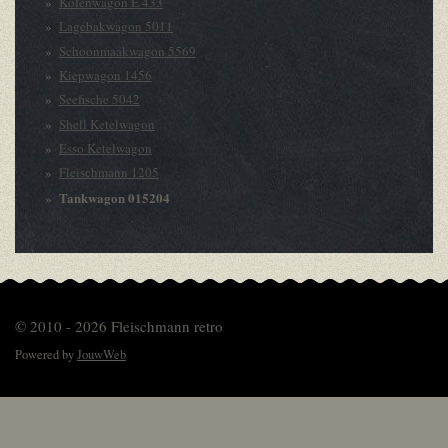
Kolenwagon E 433
Lagebakwagon 5011
Schoonmaakwagon 5569
Kiepwagon 1456
Seefische 5042
Shell Ketelwagon
Esso Ketelwagon
Fleischmann 1205
Tankwagon 015204
© 2010 - 2026 Fleischmann retro
Powered by
JouwWeb