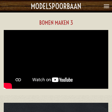
MODELSPOORBAAN
Ga
direct
naar
BOMEN MAKEN 3
de
hoofdinhoud