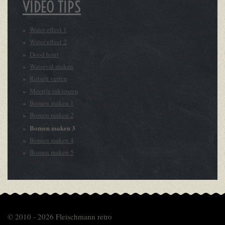
VIDEO TIPS
Water effect 1
Water effect 2
Dood hout
Waterval maken
Rotsen verfen
Meertje inkleuren
Bomen maken 1
Bomen maken 2
Bomen maken 3
Bomen maken 4
Bomen maken 5
© 2010 - 2026 Fleischmann retro