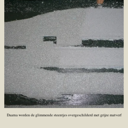
Daarna worden de glimmende steentjes overgeschilderd met grijze matverf