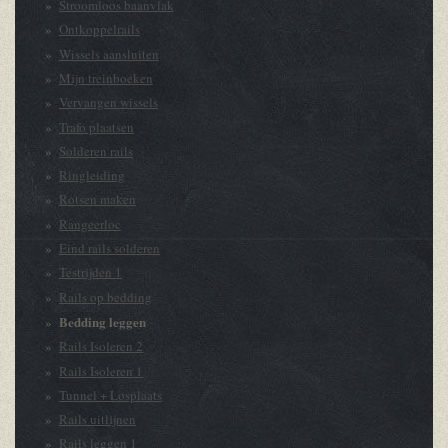
Stroomloos baanvlak
Ontkoppelrails
Wissels aansluiten
Mijn treinboeken
Vervangen wissels
Trafo plaatsen
Solderen rails
Ringleiding
Rotsen maken
Rangeerloc
Eind rails solderen
Testrijden 1
Rails op bedding
Bedding leggen
Rails Isoleren 2
Rails Isoleren 1
Tunnel + Losplaats
Rails uitlijnen
Rails leggen 1