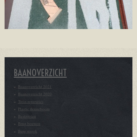
BAANOVERZICHT
Baanoverzicht 2021
Baanoverzicht 2020
Trein reparaties
Plastic denneboom
Bestrooien
Brug bouwen
Berg strook