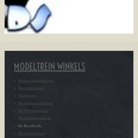
MODELTREIN WINKELS
Herlaar Modeltreinen
Tweedehandsie
Marnan.eu
Modelspoortechniek
Modeltreinwinkel
Modeltreinmarkt.nl
De Houtloods
Modelrailreizen