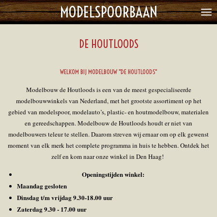
MODELSPOORBAAN
Ga
direct
naar
DE HOUTLOODS
de
hoofdinhoud
WELKOM BIJ MODELBOUW "DE HOUTLOODS"
Modelbouw de Houtloods is een van de meest gespecialiseerde
modelbouwwinkels van Nederland, met het grootste assortiment op het
gebied van modelspoor, modelauto’s, plastic- en houtmodelbouw, materialen
en gereedschappen. Modelbouw de Houtloods houdt er niet van
modelbouwers teleur te stellen. Daarom streven wij ernaar om op elk gewenst
moment van elk merk het complete programma in huis te hebben. Ontdek het
zelf en kom naar onze winkel in Den Haag!
Openingstijden winkel:
Maandag gesloten
Dinsdag t/m vrijdag 9.30-18.00 uur
Zaterdag 9.30 - 17.00 uur