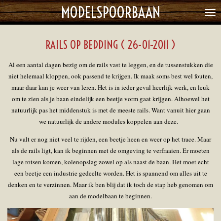
MODELSPOORBAAN
Ga
direct
naar
RAILS OP BEDDING ( 26-01-2011 )
de
hoofdinhoud
Al een aantal dagen bezig om de rails vast te leggen, en de tussenstukken die
niet helemaal kloppen, ook passend te krijgen. Ik maak soms best wel fouten,
maar daar kan je weer van leren. Het is in ieder geval heerlijk werk, en leuk
om te zien als je baan eindelijk een beetje vorm gaat krijgen. Alhoewel het
natuurlijk pas het middenstuk is met de meeste rails. Want vanuit hier gaan
we natuurlijk de andere modules koppelen aan deze.
Nu valt er nog niet veel te rijden, een beetje heen en weer op het trace. Maar
als de rails ligt, kan ik beginnen met de omgeving te verfraaien. Er moeten
lage rotsen komen, kolenopslag zowel op als naast de baan. Het moet echt
een beetje een industrie gedeelte worden. Het is spannend om alles uit te
denken en te verzinnen. Maar ik ben blij dat ik toch de stap heb genomen om
aan de modelbaan te beginnen.