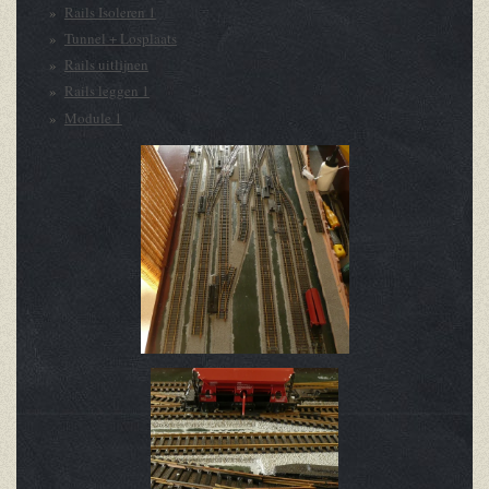
Rails Isoleren 1
Tunnel + Losplaats
Rails uitlijnen
Rails leggen 1
Module 1