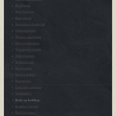
Bestrooien
Brug bouwen
Berg strook
Stroomloos baanvlak
Ontkoppelrails
Wissels aansluiten
Mijn treinboeken
Vervangen wissels
Trafo plaatsen
Solderen rails
Ringleiding
Rotsen maken
Rangeerloc
Eind rails solderen
Testrijden 1
Rails op bedding
Bedding leggen
Rails Isoleren 2