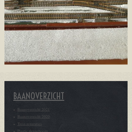
BAANOVERZICHT
Baanoverzicht 2021
Baanoverzicht 2020
Trein reparaties
Plastic denneboom