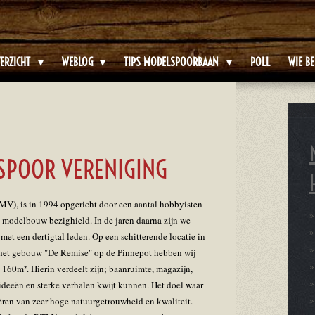
ERZICHT
WEBLOG
TIPS MODELSPOORBAAN
POLL
WIE BE
SPOOR VERENIGING
V), is in 1994 opgericht door een aantal hobbyisten
n modelbouw bezighield. In de jaren daarna zijn we
et een dertigtal leden. Op een schitterende locatie in
het gebouw "De Remise" op de Pinnepot hebben wij
160m². Hierin verdeelt zijn; baanruimte, magazijn,
ideeën en sterke verhalen kwijt kunnen. Het doel waar
ëren van zeer hoge natuurgetrouwheid en kwaliteit.