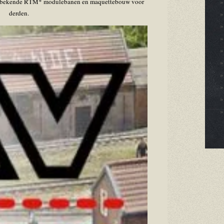
aal bekende RTM* modulebanen en maquettebouw voor
derden.