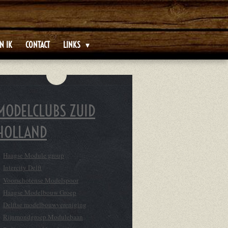
N IK
CONTACT
LINKS
MODELCLUBS ZUID
HOLLAND
Haagse Module group
Intercity Delft
Voorschotense Modelspoor
Haagse Modelbouw Groep
Delftse modelbouwvereniging
Rijnmondgroep Modulebaan