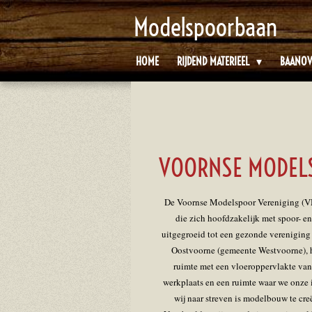
Ga
Modelspoorbaan
direct
naar
HOME
RIJDEND MATERIEEL
BAANOV
de
hoofdinhoud
VOORNSE MODEL
De Voornse Modelspoor Vereniging (VM
die zich hoofdzakelijk met spoor- e
uitgegroeid tot een gezonde vereniging m
Oostvoorne (gemeente Westvoorne), 
ruimte met een vloeroppervlakte van 
werkplaats en een ruimte waar we onze 
wij naar streven is modelbouw te cre