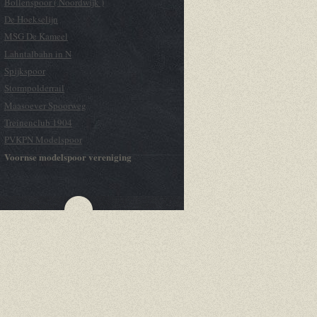
Bollenspoor ( Noordwijk )
De Hoekselijn
MSG De Kameel
Lahntalbahn in N
Spijkspoor
Stormpolderrail
Maasoever Spoorweg
Treinenclub 1904
PVKPN Modelspoor
Voornse modelspoor vereniging