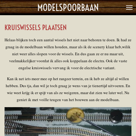
MODELSPOORBAAN
Ga
direct
naar
KRUISWISSELS PLAATSEN
de
hoofdinhoud
Helaas blijken toch een aantal wissels het niet naar behoren te doen. Ik had ze
graag in de modelbaan willen houden, maar als ik de scenery klaar heb,wilik
niet weer alles slopen voor de wissels. En dus gaan ze er nu maar uit,
veelmakkelijker voordat ik alles ook koppelaan de electra. Ook de vaste
engelse kruiswissels vervang ik voor de electrische variant.
Kan ik net iets meer mee op het rangeer terrein, en ik heb ze altijd al willen
hebben. Dus tja, dan wil je toch graag je wens van je tienertijd uitvoeren. En
wie weet krijg ik er spijt van als ze weigeren, maar dat zien we later wel. Nu
geniet ik met voille teugen van het bouwen aan de modelbaan.