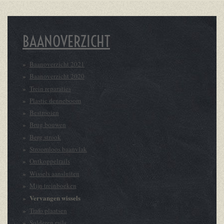
BAANOVERZICHT
Baanoverzicht 2021
Baanoverzicht 2020
Trein reparaties
Plastic denneboom
Bestrooien
Brug bouwen
Berg strook
Stroomloos baanvlak
Ontkoppelrails
Wissels aansluiten
Mijn treinboeken
Vervangen wissels
Trafo plaatsen
Solderen rails