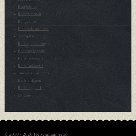
Ringleiding
Rotsen maken
Rangeerloc
Eind rails solderen
Testrijden 1
Rails op bedding
Bedding leggen
Rails Isoleren 2
Rails Isoleren 1
Tunnel + Losplaats
Rails uitlijnen
Rails leggen 1
Module 1
© 2010 - 2026 Fleischmann retro