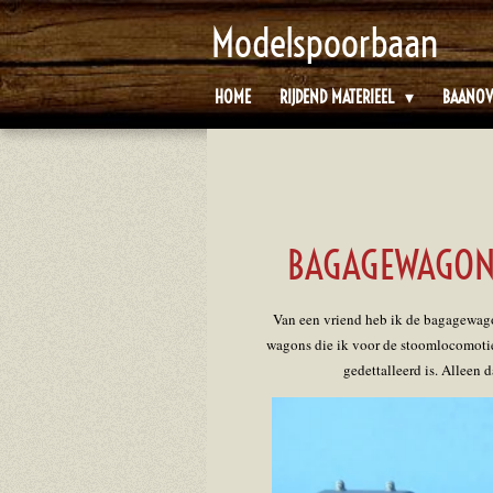
Ga
Modelspoorbaan
direct
naar
HOME
RIJDEND MATERIEEL
BAANOV
de
hoofdinhoud
BAGAGEWAGON
Van een vriend heb ik de bagagewago
wagons die ik voor de stoomlocomotief
gedettalleerd is. Alleen d