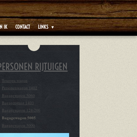
N IK
CONTACT
LINKS
PERSONEN RIJTUIGEN
Touropa wagon
Personenwagon 1402
Bagagewagon 5060
Bagagerijtuig 1403
Bagagewagon 124-206
Bagagewagon 5005
Bagagewagon 5000