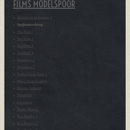
FILMS MODELSPOOR
Treinen in beweging 1
Spijkenissebrug
NedTrak 1
NedTrak 2
NedTrak 3
NedTrak 4
Irgendwo 1
Irgendwo 2
Forks Creek Yard 1
Mooi klein baantje
Kermis verlicht
Flintfield
Uivernest
Punta Marina
Rea Bridge 1
Rea Bridge 2