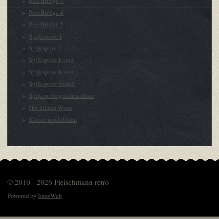
Rea Bridge 3
Rea Bridge 4
Rea Bridge 5
Spijkspoor 1
Spijkspoor 2
Spijkspoor kolen
Spijkspoor kolen 1
Spijkspoor strand
Spijkspoor graafmachine
Het eiland Waan
Kleine modelbaan
© 2010 - 2026 Fleischmann retro
Powered by
JouwWeb