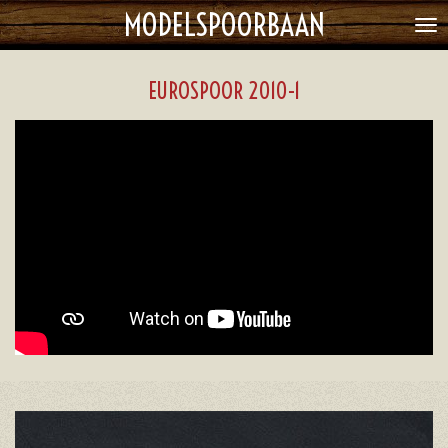
MODELSPOORBAAN
Ga
direct
naar
EUROSPOOR 2010-1
de
hoofdinhoud