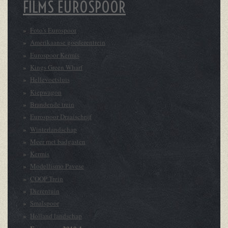
FILMS EUROSPOOR
Foto's Eurospoor
Amerikaanse goederentrein
Eurospoor Kermis
Kings Green Wharf
Hellevoetsluis
Kiepwagon
Brandende trein
Eurospoor Draaischrijf
Winterlandschap
Meer met badgasten
Kermis
Modellismo Pavese
COOP Trein
Dierentuin
Smalspoor
Holland landschap