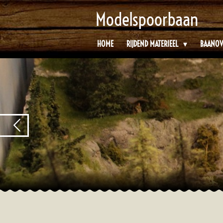
Ga
Modelspoorbaan
direct
naar
HOME
RIJDEND MATERIEEL
BAANOV
de
hoofdinhoud