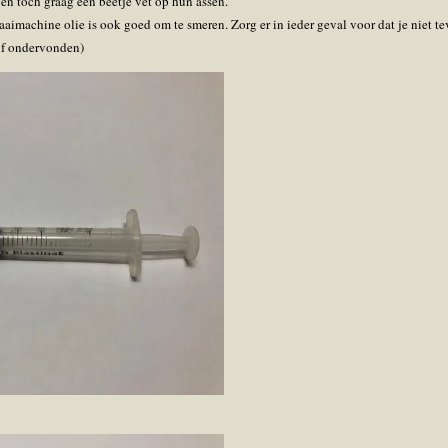
n toch graag een beetje vet op hun assen.
aaimachine olie is ook goed om te smeren. Zorg er in ieder geval voor dat je niet t
zelf ondervonden)