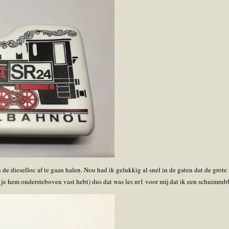
 de dieselloc af te gaan halen. Nou had ik gelukkig al snel in de gaten dat de grot
s je hem ondersteboven vast hebt) dus dat was les nr1 voor mij dat ik een schuimru