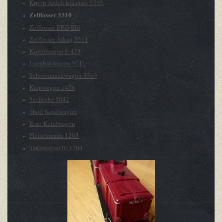
Krupp Ardelt kraanset 5595
Zelflosser 5510
Zelflosser ERD IIId
Zelflosser Alkag 5511
Kolenwagon E 433
Lagebakwagon 5011
Schoonmaakwagon 5569
Kiepwagon 1456
Seefische 5042
Shell Ketelwagon
Esso Ketelwagon
Fleischmann 1205
Tankwagon 015204