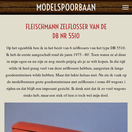
MODELSPOORBAAN
Ga
direct
naar
FLEISCHMANN ZELFLOSSER VAN DE
de
hoofdinhoud
DB NR 5510
Op het ogenblik ben ik in het bezit van 6 zelflossers van het type DB 5510.
Ik heb de eerste aangeschaft rond de jaren 1975 - 80'. Toen waren ze al duur
in mijn ogen en nu zijn ze nog steeds prijzig als je ze wilt kopen. In die tijd
wilde ik heel graag veel van deze zelflossers hebben, aangezien ik lange
goederentreinen wilde hebben. Maar dat lukte helaas niet. Nu zie ik vaak op
de modelbeurzen grote goederentreinen met zelflossers ( soms 40 wagons )
rijden en dat blijft een imposant gezicht. Ik denk niet dat ik zo veel wagons
straks heb, maar een stuk of tien is toch wel mijn doel.