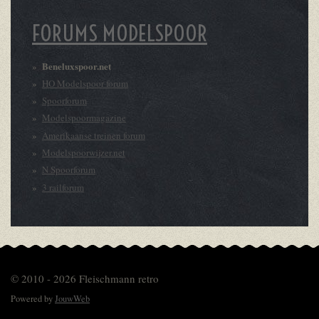
FORUMS MODELSPOOR
Beneluxspoor.net
HO Modelspoor forum
Spoorforum
Modelspoormagazine
Amerikaanse treinen forum
Modelspoorwijzer.net
N Spoorforum
3 railforum
© 2010 - 2026 Fleischmann retro
Powered by
JouwWeb