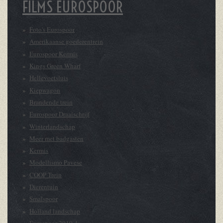
FILMS EUROSPOOR
Foto's Eurospoor
Amerikaanse goederentrein
Eurospoor Kermis
Kings Green Wharf
Hellevoetsluis
Kiepwagon
Brandende trein
Eurospoor Draaischrijf
Winterlandschap
Meer met badgasten
Kermis
Modellismo Pavese
COOP Trein
Dierentuin
Smalspoor
Holland landschap
Eurospoor 2010-1