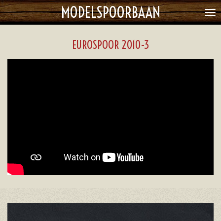
MODELSPOORBAAN
Ga
direct
naar
EUROSPOOR 2010-3
de
hoofdinhoud