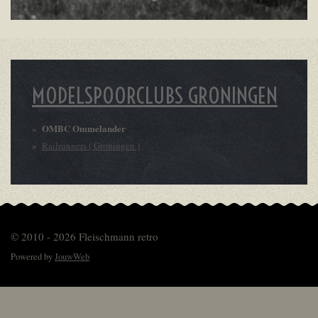
MODELSPOORCLUBS GRONINGEN
OMBC Ommelander
Railrunners ( Groningen )
© 2010 - 2026 Fleischmann retro
Powered by
JouwWeb