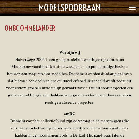
MODELSPOORBAAN
Ga
direct
naar
OMBC OMMELANDER
de
hoofdinhoud
Wie zijn wij
Halverwege 2002 is een groep modelbouwers bijeengekomen om
Modelbouwvaardigheden uit te wisselen en op projectmatige basis te
bouwen aan maquettes en modellen. De thema's worden dusdanig gekozen
dat hiermee een deel van ons cultureel erfgoed uitgebeeld wordt zodat dit
voor grotere groepen inzichtelijk gemaakt wordt. Dat dit soort projecten een
grote aantrekkingskracht hebben voor groot en klein wordt bewezen door
reeds gerealiseerde projecten.
omBC
De naam voor het collectief vind zijn oorsprong in de motorwagens die
speciaal voor het woldjerspoor zijn ontwikkeld en die hun standplaats
hadden in de motorwagenloods in Delfzijl. Het pand waar later de