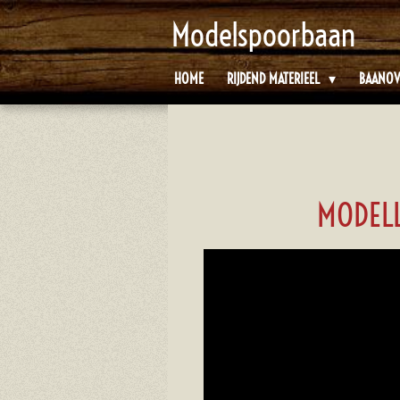
Ga
Modelspoorbaan
direct
naar
HOME
RIJDEND MATERIEEL
BAANOV
de
hoofdinhoud
MODELL