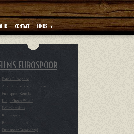
N IK
CONTACT
LINKS
FILMS EUROSPOOR
Foto's Eurospoor
Amerikaanse goederentrein
Eurospoor Kermis
Kings Green Wharf
Hellevoetsluis
Kiepwagon
Brandende trein
Eurospoor Draaischrijf