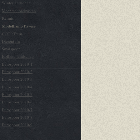
Winterlandschap
Meer met badgasten
Kermis
Modellismo Pavese
COOP Trein
Dierentuin
Smalspoor
Holland landschap
Eurospoor 2010-1
Eurospoor 2010-2
Eurospoor 2010-3
Eurospoor 2010-4
Eurospoor 2010-5
Eurospoor 2010-6
Eurospoor 2010-7
Eurospoor 2010-8
Eurospoor 2010-9