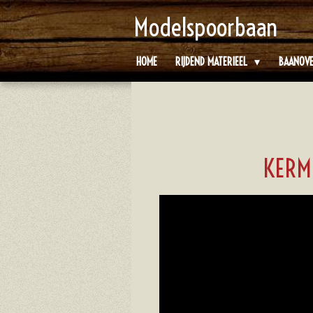
Ga
Modelspoorbaan
direct
naar
HOME
RIJDEND MATERIEEL
BAANOV
de
hoofdinhoud
KERM