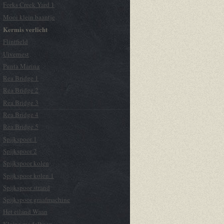
Forks Creek Yard 1
Mooi klein baantje
Kermis verlicht
Flintfield
Uivernest
Punta Marina
Rea Bridge 1
Rea Bridge 2
Rea Bridge 3
Rea Bridge 4
Rea Bridge 5
Spijkspoor 1
Spijkspoor 2
Spijkspoor kolen
Spijkspoor kolen 1
Spijkspoor strand
Spijkspoor graafmachine
Het eiland Waan
Kleine modelbaan