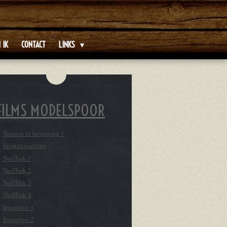
 IK
CONTACT
LINKS
FILMS MODELSPOOR
Treinen in beweging 1
Spijkenissebrug
NedTrak 1
NedTrak 2
NedTrak 3
NedTrak 4
Irgendwo 1
Irgendwo 2