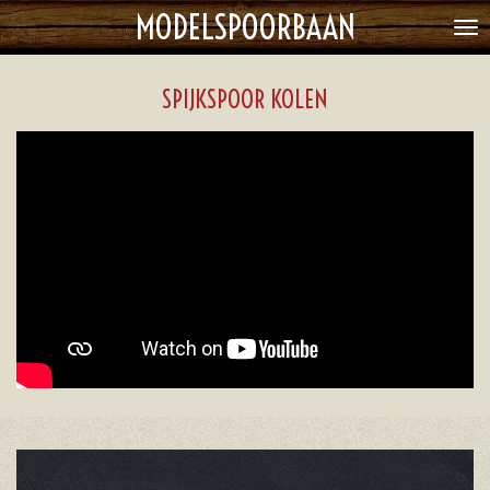
MODELSPOORBAAN
Ga
direct
naar
SPIJKSPOOR KOLEN
de
hoofdinhoud