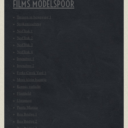
FILMS MODELSPOOR
Treinen in beweging 1
Spijkenissebrug
NedTrak 1
NedTrak 2
NedTrak 3
NedTrak 4
Irgendwo 1
Irgendwo 2
Forks Creek Yard 1
Mooi klein baantje
Kermis verlicht
Flintfield
Uivernest
Punta Marina
Rea Bridge 1
Rea Bridge 2
Rea Bridge 3