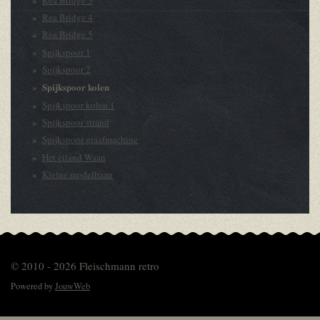
Rea Bridge 4
Rea Bridge 5
Spijkspoor 1
Spijkspoor 2
Spijkspoor kolen
Spijkspoor kolen 1
Spijkspoor strand
Spijkspoor graafmachine
Het eiland Waan
Kleine modelbaan
© 2010 - 2026 Fleischmann retro
Powered by
JouwWeb