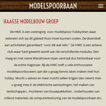
MODELSPOORBAAN
Ga
direct
naar
HAAGSE MODELBOUW GROEP
de
hoofdinhoud
De HMC is een vereniging voor modelspoor hobbyisten waar
iedereen zich op dit gebied thuis moet kunnen voelen. De diversiteit
aan activiteiten garandeert ‘ voor elk wat wils.”
De HMC is een actieve
club waar hard gewerkt wordt aan de verschillende modules. Den
Haag en met name Mariahoeve staan centraal dus herkenbaar voor
de echte Hagenaar.
Bij de HMC treft u vele enthousiaste
modelspoorbouwers aan die u graag kennis laten maken met hun
hobby. Mocht u advies en meer inzicht willen krijgen dan neemt men
u graag mee in de elektrische aansluitingen, het maken van
landschappen, monteren van bouwpakketten , onderhouden van
rollend materieel, de computerbesturing van de modelspoorbaan etc.