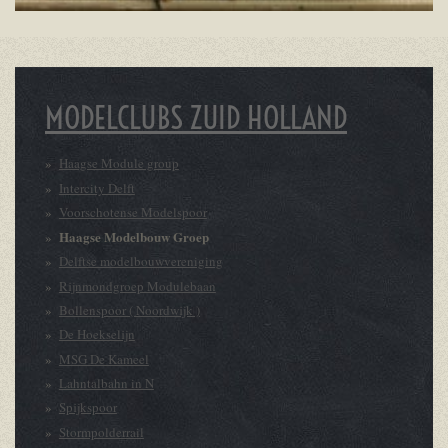
MODELCLUBS ZUID HOLLAND
Haagse Module group
Intercity Delft
Voorschotense Modelspoor
Haagse Modelbouw Groep
Delftse modelbouwvereniging
Rijnmondgroep Modulebaan
Bollenspoor ( Noordwijk )
De Hoekselijn
MSG De Kameel
Lahntalbahn in N
Spijkspoor
Stormpolderrail