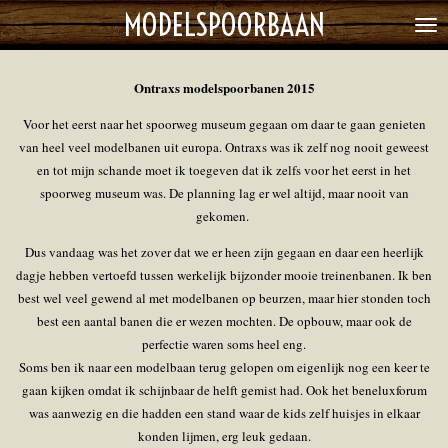
MODELSPOORBAAN
Ga
direct
naar
Ontraxs modelspoorbanen 2015
de
hoofdinhoud
Voor het eerst naar het spoorweg museum gegaan om daar te gaan genieten
van heel veel modelbanen uit europa. Ontraxs was ik zelf nog nooit geweest
en tot mijn schande moet ik toegeven dat ik zelfs voor het eerst in het
spoorweg museum was. De planning lag er wel altijd, maar nooit van
gekomen.
Dus vandaag was het zover dat we er heen zijn gegaan en daar een heerlijk
dagje hebben vertoefd tussen werkelijk bijzonder mooie treinenbanen. Ik ben
best wel veel gewend al met modelbanen op beurzen, maar hier stonden toch
best een aantal banen die er wezen mochten. De opbouw, maar ook de
perfectie waren soms heel eng.
Soms ben ik naar een modelbaan terug gelopen om eigenlijk nog een keer te
gaan kijken omdat ik schijnbaar de helft gemist had. Ook het beneluxforum
was aanwezig en die hadden een stand waar de kids zelf huisjes in elkaar
konden lijmen, erg leuk gedaan.