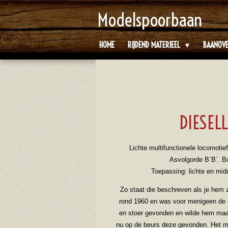
Ga
Modelspoorbaan
direct
naar
HOME
RIJDEND MATERIEEL
BAANOV
de
hoofdinhoud
DIESEL
Lichte multifunctionele locomoti
Asvolgorde B´B´. B
Toepassing: lichte en mid
Zo staat die beschreven als je hem z
rond 1960 en was voor menigeen de d
en stoer gevonden en wilde hem maar
nu op de beurs deze gevonden. Het mo