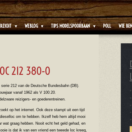
ERZICHT
WEBLOG
TIPS MODELSPOORBAAN
POLL
WIE BEN
LOC 212 380-0
ef serie 212 van de Deutsche Bundesbahn (DB).
ouwjaar vanaf 1962 als V 100.20.
delzware reizigers- en goederentreinen.
oekt op het internet. Ook deze stampt uit een tijd
ieselloc om te hebben. Ikzelf heb hem altijd mooi
 wat graag hebben. Nooit echt het geld gehad, en
oie is dat ik van een vriend een tweede loc kreeg,