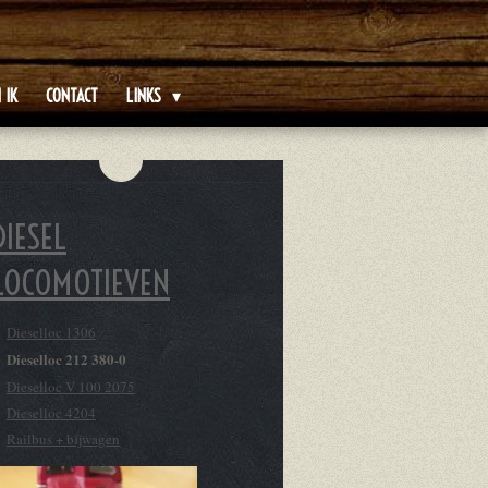
 IK
CONTACT
LINKS
DIESEL
LOCOMOTIEVEN
Dieselloc 1306
Dieselloc 212 380-0
Dieselloc V 100 2075
Dieselloc 4204
Railbus + bijwagen