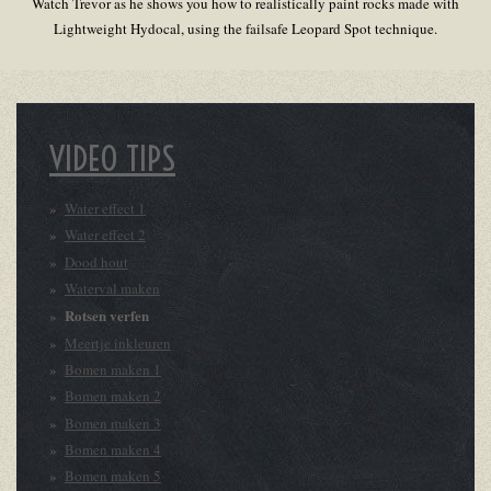
Watch Trevor as he shows you how to realistically paint rocks made with
Lightweight Hydocal, using the failsafe Leopard Spot technique.
VIDEO TIPS
Water effect 1
Water effect 2
Dood hout
Waterval maken
Rotsen verfen
Meertje inkleuren
Bomen maken 1
Bomen maken 2
Bomen maken 3
Bomen maken 4
Bomen maken 5