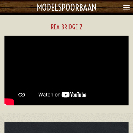
MODELSPOORBAAN
Ga
direct
naar
REA BRIDGE 2
de
hoofdinhoud