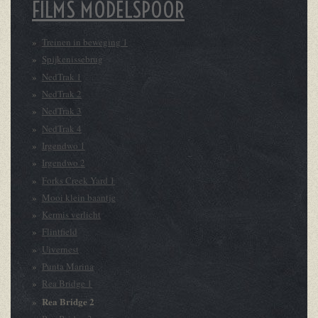
FILMS MODELSPOOR
Treinen in beweging 1
Spijkenissebrug
NedTrak 1
NedTrak 2
NedTrak 3
NedTrak 4
Irgendwo 1
Irgendwo 2
Forks Creek Yard 1
Mooi klein baantje
Kermis verlicht
Flintfield
Uivernest
Punta Marina
Rea Bridge 1
Rea Bridge 2