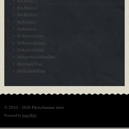
Rea Bridge 3
Rea Bridge 4
Rea Bridge 5
Spijkspoor 1
Spijkspoor 2
Spijkspoor kolen
Spijkspoor kolen 1
Spijkspoor strand
Spijkspoor graafmachine
Het eiland Waan
Kleine modelbaan
© 2010 - 2026 Fleischmann retro
Powered by
JouwWeb