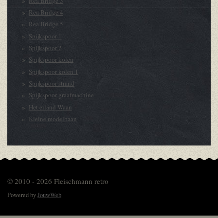
Rea Bridge 3
Rea Bridge 4
Rea Bridge 5
Spijkspoor 1
Spijkspoor 2
Spijkspoor kolen
Spijkspoor kolen 1
Spijkspoor strand
Spijkspoor graafmachine
Het eiland Waan
Kleine modelbaan
© 2010 - 2026 Fleischmann retro
Powered by
JouwWeb