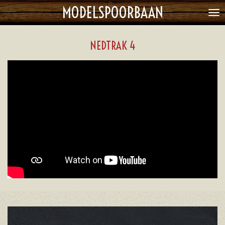
MODELSPOORBAAN
Ga
direct
naar
NEDTRAK 4
de
hoofdinhoud