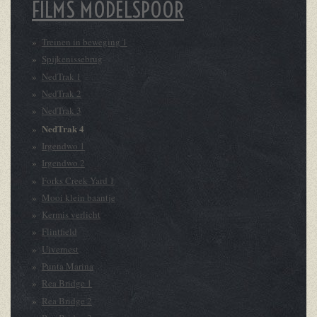
FILMS MODELSPOOR
Treinen in beweging 1
Spijkenissebrug
NedTrak 1
NedTrak 2
NedTrak 3
NedTrak 4
Irgendwo 1
Irgendwo 2
Forks Creek Yard 1
Mooi klein baantje
Kermis verlicht
Flintfield
Uivernest
Punta Marina
Rea Bridge 1
Rea Bridge 2