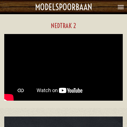
MODELSPOORBAAN
Ga
direct
naar
NEDTRAK 2
de
hoofdinhoud