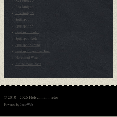
Rea Bridge 3
Rea Bridge 4
Rea Bridge 5
Spijkspoor 1
Spijkspoor 2
Spijkspoor kolen
Spijkspoor kolen 1
Spijkspoor strand
Spijkspoor graafmachine
Het eiland Waan
Kleine modelbaan
© 2010 - 2026 Fleischmann retro
Powered by
JouwWeb