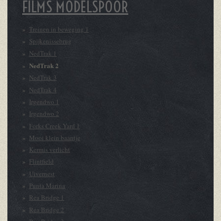
FILMS MODELSPOOR
Treinen in beweging 1
Spijkenissebrug
NedTrak 1
NedTrak 2
NedTrak 3
NedTrak 4
Irgendwo 1
Irgendwo 2
Forks Creek Yard 1
Mooi klein baantje
Kermis verlicht
Flintfield
Uivernest
Punta Marina
Rea Bridge 1
Rea Bridge 2