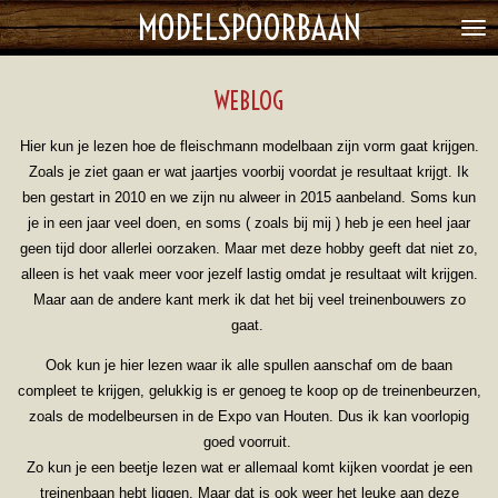
MODELSPOORBAAN
Ga
direct
naar
WEBLOG
de
hoofdinhoud
Hier kun je lezen hoe de fleischmann modelbaan zijn vorm gaat krijgen.
Zoals je ziet gaan er wat jaartjes voorbij voordat je resultaat krijgt. Ik
ben gestart in 2010 en we zijn nu alweer in 2015 aanbeland. Soms kun
je in een jaar veel doen, en soms ( zoals bij mij ) heb je een heel jaar
geen tijd door allerlei oorzaken. Maar met deze hobby geeft dat niet zo,
alleen is het vaak meer voor jezelf lastig omdat je resultaat wilt krijgen.
Maar aan de andere kant merk ik dat het bij veel treinenbouwers zo
gaat.
Ook kun je hier lezen waar ik alle spullen aanschaf om de baan
compleet te krijgen, gelukkig is er genoeg te koop op de treinenbeurzen,
zoals de modelbeursen in de Expo van Houten. Dus ik kan voorlopig
goed voorruit.
Zo kun je een beetje lezen wat er allemaal komt kijken voordat je een
treinenbaan hebt liggen. Maar dat is ook weer het leuke aan deze