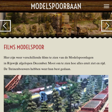
MODELSPOORBAAN
Ga
direct
naar
de
hoofdinhoud
FILMS MODELSPOOR
Hier zijn weer verschillende films te zien van de Modelspoordagen
in Rijswijk afgelopen December. Mooi om te zien hoe alles eruit ziet en rijd.
De Treinenbouwers hebben weer hun best gedaan.