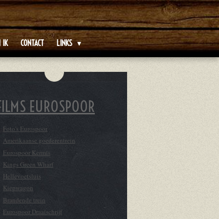
 IK
CONTACT
LINKS
FILMS EUROSPOOR
Foto's Eurospoor
Amerikaanse goederentrein
Eurospoor Kermis
Kings Green Wharf
Hellevoetsluis
Kiepwagon
Brandende trein
Eurospoor Draaischrijf