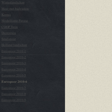
Winterlandschap
Meer met badgasten
Kermis
Modellismo Pavese
COOP Trein
Dierentuin
Smalspoor
Holland landschap
Eurospoor 2010-1
Eurospoor 2010-2
Eurospoor 2010-3
Eurospoor 2010-4
Eurospoor 2010-5
Eurospoor 2010-6
Eurospoor 2010-7
Eurospoor 2010-8
Eurospoor 2010-9