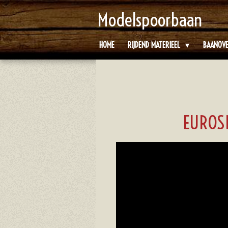
Ga
Modelspoorbaan
direct
naar
HOME
RIJDEND MATERIEEL
BAANOV
de
hoofdinhoud
EUROS