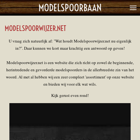
MODELSPOORBAAN
Ga
direct
naar
MODELSPOORWIJZER.NET
de
hoofdinhoud
U vraag zich natuurlijk af: "Wat houdt Modelspoorwijzer.net nu eigenlijk
in?". Daar kunnen we kort maar krachtig een antwoord op geven!
Modelspoorwijzer.net is een website die zich richt op zowel de beginnende,
herintredende en gevorderde modelspoorders in de allerbreedste zin van het
woord. Al met al hebben wij een zeer compleet 'assortiment' op onze website
en bieden wij voor elk wat wils.
Kijk gerust even rond!