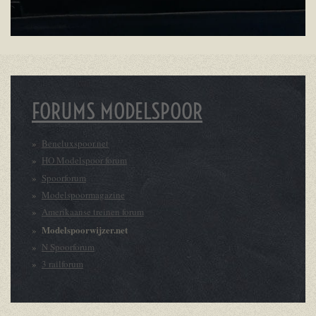
FORUMS MODELSPOOR
Beneluxspoor.net
HO Modelspoor forum
Spoorforum
Modelspoormagazine
Amerikaanse treinen forum
Modelspoorwijzer.net
N Spoorforum
3 railforum