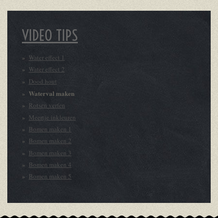
VIDEO TIPS
Water effect 1
Water effect 2
Dood hout
Waterval maken
Rotsen verfen
Meertje inkleuren
Bomen maken 1
Bomen maken 2
Bomen maken 3
Bomen maken 4
Bomen maken 5