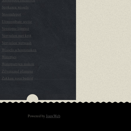
Spijkeren wissels
Stoomdepot
Uitneembare sectie
Verstopte lijmtuit
Vervuilen met krijt
Vervuilen wetwash
Wissels schoonmaken
Watertjes
Waterpartijen maken
Zilverzand plamuur
Zakken voor bedrijf
Powered by
JouwWeb