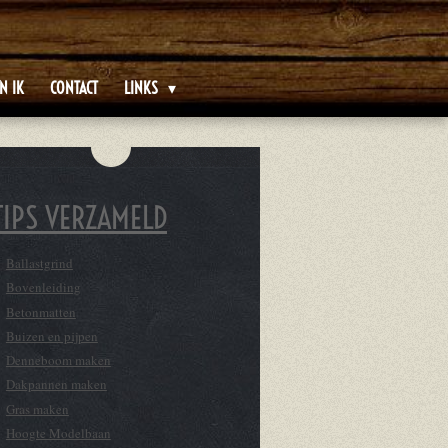
N IK
CONTACT
LINKS
TIPS VERZAMELD
Ballastgrind
Bovenleiding
Betonmatten
Buizen en pijpen
Denneboom maken
Dakpannen maken
Gras maken
Hoogte Modelbaan