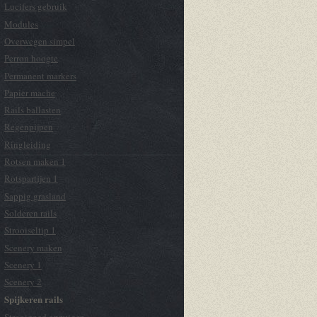
Lucifers gebruik
Modules
Overwegen simpel
Perron hoogte
Permanent markers
Papier mache
Rails ballasten
Regenpijpen
Ringleiding
Rotsen maken 1
Rotspartijen 1
Sappig grasland
Solderen rails
Strooiseltip 1
Scenery maken
Scenery 1
Scenery 2
Spijkeren rails
Strooigoed opzuigen