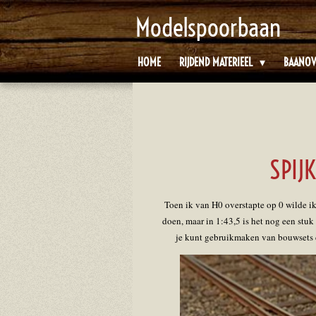
Ga
Modelspoorbaan
direct
naar
HOME
RIJDEND MATERIEEL
BAANOV
de
hoofdinhoud
SPIJ
Toen ik van H0 overstapte op 0 wilde ik 
doen, maar in 1:43,5 is het nog een stuk 
je kunt gebruikmaken van bouwsets d