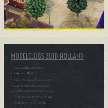
MODELCLUBS ZUID HOLLAND
Haagse Module group
Intercity Delft
Voorschotense Modelspoor
Haagse Modelbouw Groep
Delftse modelbouwvereniging
Rijnmondgroep Modulebaan
Bollenspoor ( Noordwijk )