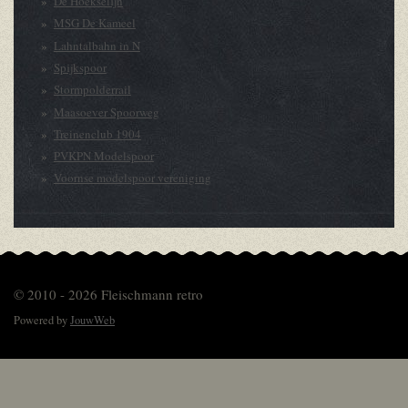
De Hoekselijn
MSG De Kameel
Lahntalbahn in N
Spijkspoor
Stormpolderrail
Maasoever Spoorweg
Treinenclub 1904
PVKPN Modelspoor
Voornse modelspoor vereniging
© 2010 - 2026 Fleischmann retro
Powered by
JouwWeb