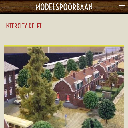
MODELSPOORBAAN
Ga
direct
naar
INTERCITY DELFT
de
hoofdinhoud