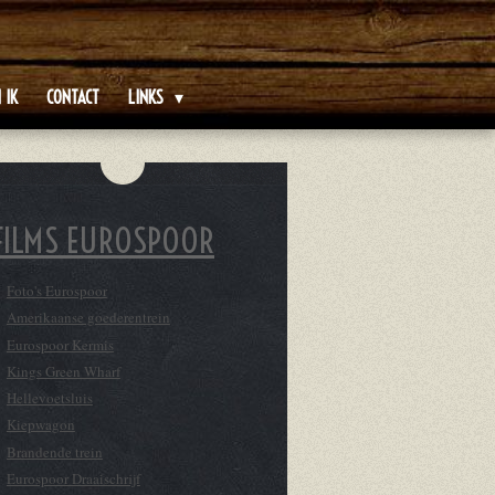
 IK
CONTACT
LINKS
FILMS EUROSPOOR
Foto's Eurospoor
Amerikaanse goederentrein
Eurospoor Kermis
Kings Green Wharf
Hellevoetsluis
Kiepwagon
Brandende trein
Eurospoor Draaischrijf