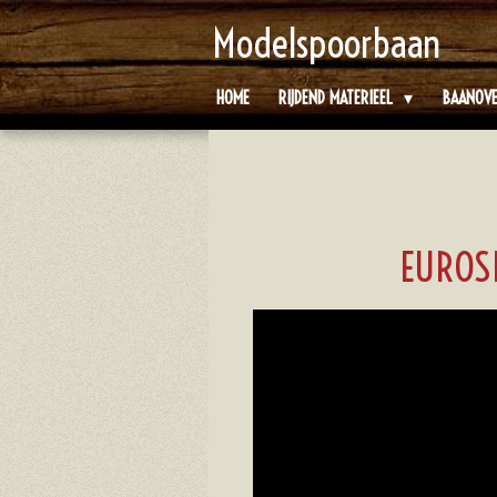
Ga
Modelspoorbaan
direct
naar
HOME
RIJDEND MATERIEEL
BAANOV
de
hoofdinhoud
EUROS