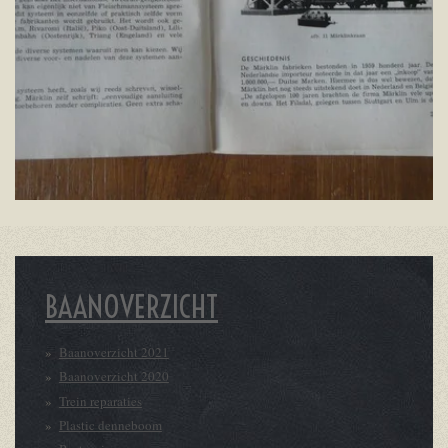
BAANOVERZICHT
Baanoverzicht 2021
Baanoverzicht 2020
Trein reparaties
Plastic denneboom