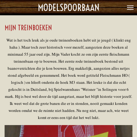
MODELSPOORBAAN
Ga
direct
naar
MIJN TREINBOEKEN
de
hoofdinhoud
Wat is het toch leuk als je oude treinenboeken hebt uit je jeugd ( klinkt eng
haha ). Maar toch zeer historisch voor mezelf, aangezien deze boeken al
minimaal 55 jaar oud zijn. Mijn Vader kocht ze om zijn eerste fleischmann
treinenbaan op te bouwen. Het eerste rode treinenboek bestond uit
baanoverzichten die je kon bouwen. Erg makkelijk, aangezien alles netjes
stond afgebeeld en genummerd. Het boek word getiteld Fleischmann HO (
logisch ) en hfeeft onderin de hoek M3 staan. Het leuke is dat die echt
gekocht is in Duitsland, bij Spielwarenhaus "Weisner "in Solingen voor 6
mark. Hij is best wel door de tijd aangetast, maar het blijft historie voor jezelf.
Ik weet wel dat de grote banen die er in stonden, nooit gemaakt konden
worden omdat we de ruimte niet hadden. Nu nog niet, maar ach, wie weet
komt er eens een tijd dat het wel lukt.