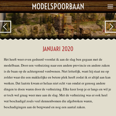
MODELSPOORBAAN
Ga
direct
naar
de
hoofdinhoud
JANUARI 2020
Het heeft weer even geduurd voordat ik aan de slag ben gegaan met de
modelbaan. Door een verhuizing naar een andere provincie en andere zaken
is de baan op de achtergrond verdwenen. Niet letterlijk, want hij staat nu op
zolder waar die een makkelijke en betere plek heeft zodat ik er altijd aan kan
werken. Dat laatste kwam er helaas niet echt van omdat er genoeg andere
dingen te doen waren door de verhuizing. Elke keer loop je er langs en wil je
er toch wel graag weer mee aan de slag. Met de verhuizing was er ook heel
wat beschadigd zoals veel dennenbomen die afgebroken waren,
beschadigingen aan de bergwand en nog een aantal zaken.