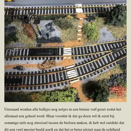
Uiteraard worden alle balkjes nog netjes in een bruine verf gezet zodat het
allemaal een geheel word. Maar voordat ik dat ga doen wil ik eerst bij
sommige rails nog strooisel tussen de bielzen maken, ik heb wel ontdekt dat
dit een veel mooier beeld geeft en dat het er beter uitziet naar de echtheid